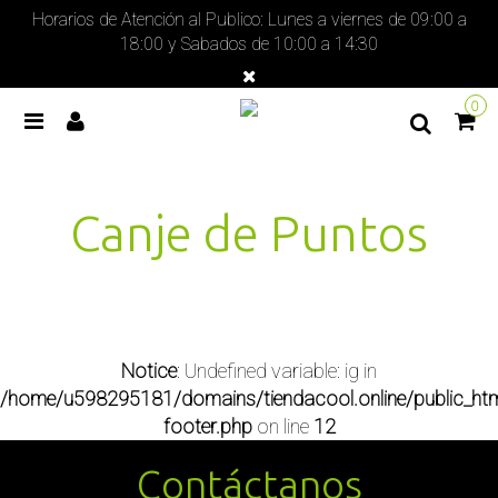
Horarios de Atención al Publico: Lunes a viernes de 09:00 a
18:00 y Sabados de 10:00 a 14:30
0
Canje de Puntos
Notice
: Undefined variable: ig in
/home/u598295181/domains/tiendacool.online/public_htm
footer.php
on line
12
Contáctanos