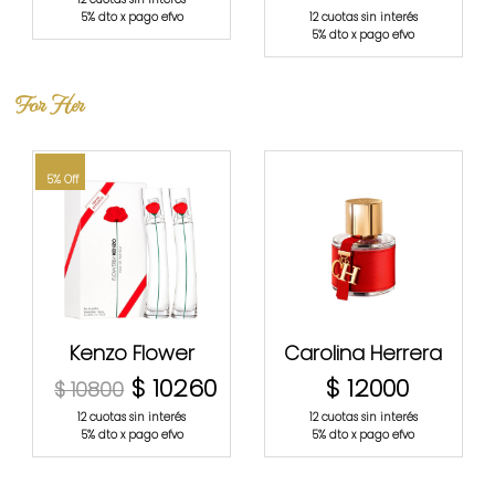
5% dto x pago efvo
12 cuotas sin interés
5% dto x pago efvo
For Her
5% Off
Kenzo Flower
Carolina Herrera
$ 10260
$ 12000
$ 10800
12 cuotas sin interés
12 cuotas sin interés
5% dto x pago efvo
5% dto x pago efvo