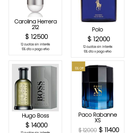
Carolina Herrera
212
Polo
$ 12500
$ 12000
12 cuotas sin interés
12 cuotas sin interés
5% dto x pago efvo
5% dto x pago efvo
5% Off
Paco Rabanne
Hugo Boss
XS
$ 14000
$ 11400
$ 12000
12 cuotas sin interés