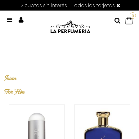
12 cuotas sin interés - Todas las tarjetas
0
Inicio
For Him