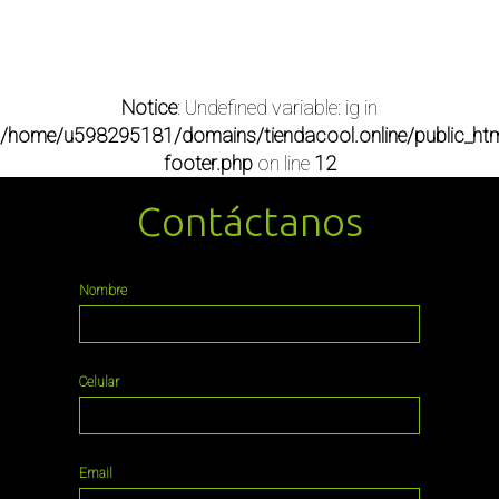
Notice
: Undefined variable: ig in
/home/u598295181/domains/tiendacool.online/public_htm
footer.php
on line
12
Contáctanos
Nombre
Celular
Email