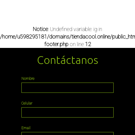
Notice
: Undefined variable: ig in
/home/u598295181/domains/tiendacool.online/public_htm
footer.php
on line
12
Contáctanos
Nombre
Celular
Email